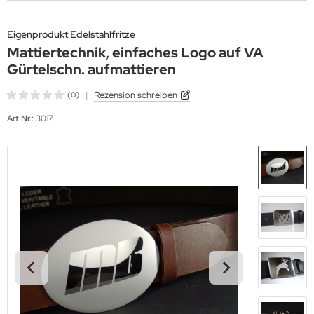
rtelschnallen aus Titan und Titan-Damast
Eigenprodukt Edelstahlfritze
lz Gürtelschnallen
Mattiertechnik, einfaches Logo auf VA
Gürtelschn. aufmattieren
dergürtel
|
Rezension schreiben
(0)
ckelfreie Edelstahl Gürtelschnallen eckig und ovale Standart
Art.Nr.:
3017
rmen