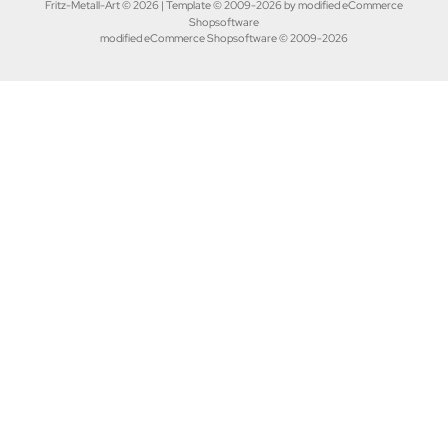
Fritz-Metall-Art © 2026 | Template © 2009-2026 by modified eCommerce
Shopsoftware
mod
ified eCommerce Shopsoftware © 2009-2026