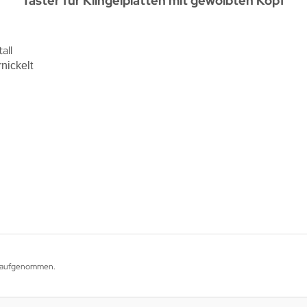
Taster für Klingelplatten mit gewölbten Kopf
all
nickelt
og aufgenommen.