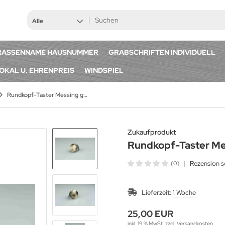
Alle
RASSENNAME HAUSNUMMER
GRABSCHRIFTEN INDIVIDUELL
OKAL U. EHRENPREIS
WINDSPIEL
Rundkopf-Taster Messing geschliffen
Zukaufprodukt
Rundkopf-Taster Me
|
Rezension s
(0)
Lieferzeit:
1 Woche
25,00 EUR
inkl. 19 % MwSt. zzgl.
Versandkosten