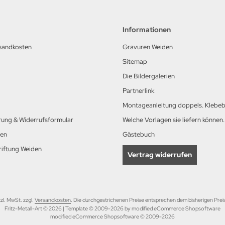
Informationen
rsandkosten
Gravuren Weiden
Sitemap
Die Bildergalerien
Partnerlink
Montageanleitung doppels. Klebe
rung & Widerrufsformular
Welche Vorlagen sie liefern können.
nen
Gästebuch
iftung Weiden
Vertrag widerrufen
tzl. MwSt. zzgl.
Versandkosten
. Die durchgestrichenen Preise entsprechen dem bisherigen Preis 
Fritz-Metall-Art © 2026 | Template © 2009-2026 by modified eCommerce Shopsoftware
mod
ified eCommerce Shopsoftware © 2009-2026